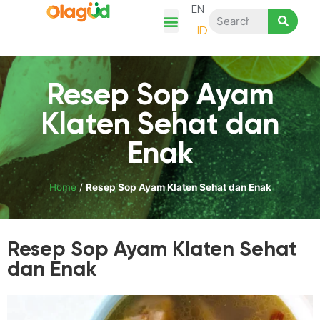
EN
ID
Tentang Kami
Cerita Ayam Olagud
Kategori Produk
Resep & Artikel
Belanja Disini
Resep Sop Ayam
Klaten Sehat dan
Enak
Home
/
Resep Sop Ayam Klaten Sehat dan Enak
Resep Sop Ayam Klaten Sehat
dan Enak