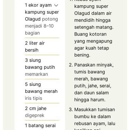
1
ekor ayam
kampung super
kampung super
Olagud dalam air
Olagud
potong
mendidih hingga
menjadi 8–10
setengah matang.
bagian
Buang kotoran
yang mengapung
2
liter
air
agar kuah tetap
bersih
bening.
3
siung
Panaskan minyak,
bawang putih
tumis bawang
memarkan
merah, bawang
5
siung
putih, jahe, serai,
bawang merah
dan daun salam
iris tipis
hingga harum.
2
cm
jahe
Masukkan tumisan
digeprek
bumbu ke dalam
rebusan ayam, lalu
1
batang serai