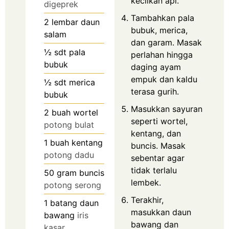
kecilkan api.
digeprek
Tambahkan pala
2
lembar daun
bubuk, merica,
salam
dan garam. Masak
½
sdt pala
perlahan hingga
bubuk
daging ayam
empuk dan kaldu
½
sdt merica
terasa gurih.
bubuk
Masukkan sayuran
2
buah wortel
seperti wortel,
potong bulat
kentang, dan
1
buah kentang
buncis. Masak
potong dadu
sebentar agar
tidak terlalu
50
gram
buncis
lembek.
potong serong
Terakhir,
1
batang daun
masukkan daun
bawang
iris
bawang dan
kasar