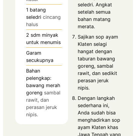
seledri. Angkat
1
batang
setelah semua
seledri
cincang
bahan matang
halus
merata.
2
sdm minyak
Sajikan sop ayam
untuk menumis
Klaten selagi
hangat dengan
Garam
taburan bawang
secukupnya
goreng, sambal
Bahan
rawit, dan sedikit
pelengkap:
perasan jeruk
bawang merah
nipis.
goreng
sambal
Dengan langkah
rawit, dan
sederhana ini,
perasan jeruk
Anda sudah bisa
nipis.
menghadirkan sop
ayam Klaten khas
Jawa Tengah yang