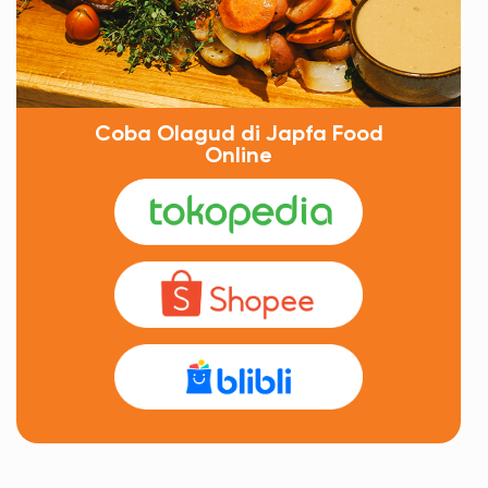
Coba Olagud di Japfa Food
Online