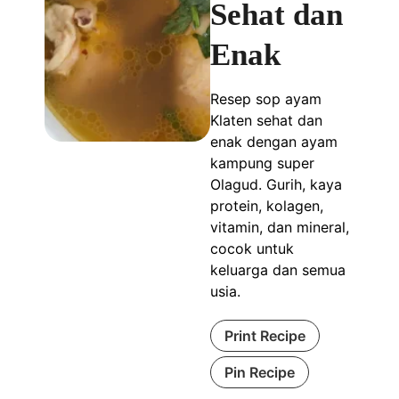
Sehat dan
Enak
Resep sop ayam
Klaten sehat dan
enak dengan ayam
kampung super
Olagud. Gurih, kaya
protein, kolagen,
vitamin, dan mineral,
cocok untuk
keluarga dan semua
usia.
Print Recipe
Pin Recipe