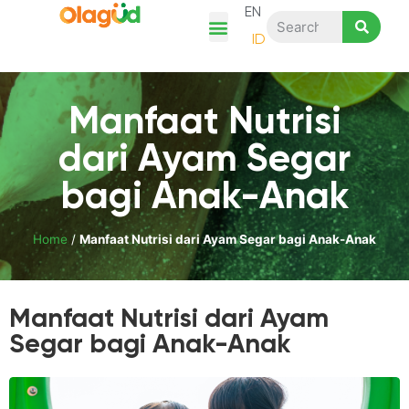
EN
ID
Tentang Kami
Cerita Ayam Olagud
Kategori Produk
Resep & Artikel
Belanja Disini
Manfaat Nutrisi
dari Ayam Segar
bagi Anak-Anak
Home
/
Manfaat Nutrisi dari Ayam Segar bagi Anak-Anak
Manfaat Nutrisi dari Ayam
Segar bagi Anak-Anak