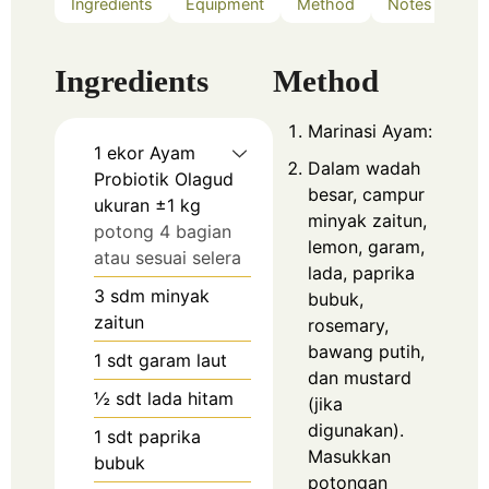
Ingredients
Equipment
Method
Notes
Ingredients
Method
Marinasi Ayam:
1
ekor Ayam
Dalam wadah
Probiotik Olagud
besar, campur
ukuran ±1 kg
minyak zaitun,
potong 4 bagian
lemon, garam,
atau sesuai selera
lada, paprika
3
sdm minyak
bubuk,
zaitun
rosemary,
bawang putih,
1
sdt garam laut
dan mustard
½
sdt lada hitam
(jika
digunakan).
1
sdt paprika
Masukkan
bubuk
potongan