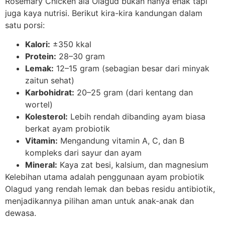
Rosemary Chicken ala Olagud bukan hanya enak tapi
juga kaya nutrisi. Berikut kira-kira kandungan dalam
satu porsi:
Kalori:
±350 kkal
Protein:
28–30 gram
Lemak:
12–15 gram (sebagian besar dari minyak
zaitun sehat)
Karbohidrat:
20–25 gram (dari kentang dan
wortel)
Kolesterol:
Lebih rendah dibanding ayam biasa
berkat ayam probiotik
Vitamin:
Mengandung vitamin A, C, dan B
kompleks dari sayur dan ayam
Mineral:
Kaya zat besi, kalsium, dan magnesium
Kelebihan utama adalah penggunaan ayam probiotik
Olagud yang rendah lemak dan bebas residu antibiotik,
menjadikannya pilihan aman untuk anak-anak dan
dewasa.