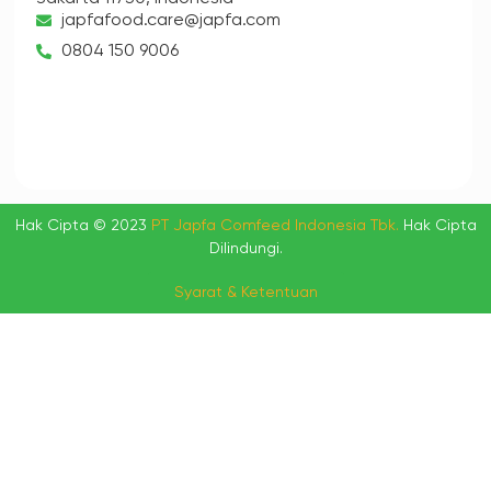
japfafood.care@japfa.com
0804 150 9006
Hak Cipta © 2023
PT Japfa Comfeed Indonesia Tbk.
Hak Cipta
Dilindungi.
Syarat & Ketentuan