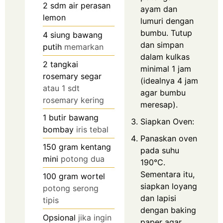
2
sdm air perasan
ayam dan
lemon
lumuri dengan
bumbu. Tutup
4
siung bawang
dan simpan
putih
memarkan
dalam kulkas
2
tangkai
minimal 1 jam
rosemary segar
(idealnya 4 jam
atau 1 sdt
agar bumbu
rosemary kering
meresap).
1
butir bawang
Siapkan Oven:
bombay
iris tebal
Panaskan oven
150
gram
kentang
pada suhu
mini
potong dua
190°C.
Sementara itu,
100
gram
wortel
siapkan loyang
potong serong
dan lapisi
tipis
dengan baking
Opsional
jika ingin
paper agar