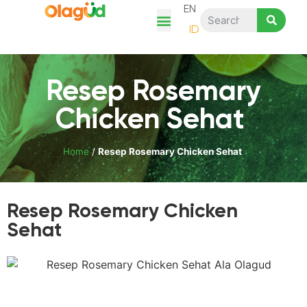
EN
ID
Tentang Kami
Cerita Ayam Olagud
Kategori Produk
Resep & Artikel
Belanja Disini
Resep Rosemary
Chicken Sehat
Home
/
Resep Rosemary Chicken Sehat
Resep Rosemary Chicken
Sehat