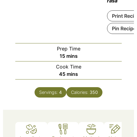
rasa
Print Reci
Pin Recipe
Prep Time
15
mins
Cook Time
45
mins
Servings:
4
Calories:
350