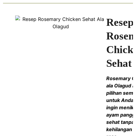
Resep
Rosem
Chick
Sehat
Rosemary C
ala Olagud a
pilihan sem
untuk Anda 
ingin menik
ayam pangg
sehat tanpa
kehilangan c