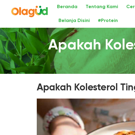
Beranda
Tentang Kami
Cer
Belanja Disini
#Protein
Apakah Kole
Apakah Kolesterol Ti